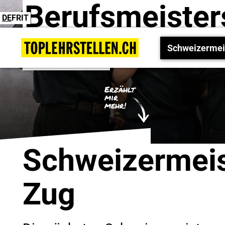
Berufsmeister
DE
FR
IT
in Zug
Schweizermeis
Erzählt
mir
mehr!
Schweizermeis
Zug
zurück zur Übersicht
zurück zur Übersicht