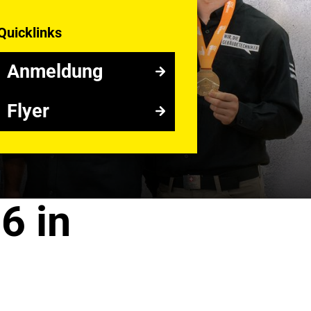
Quicklinks
!
Anmeldung
Anmeldung
Flyer
Flyer
6 in