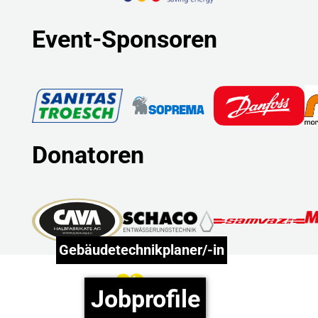
Event-Sponsoren
Donatoren
Gebäudetechnikplaner/-in
Erzählt
mehr!
Jobprofile
Play