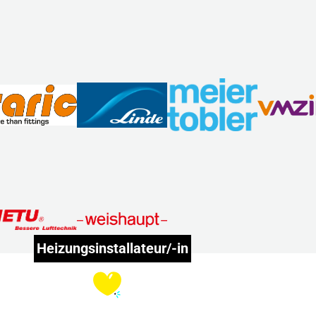
Heizungsinstallateur/-in
Erzählt
mehr!
Play