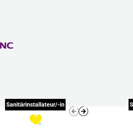
Sanitärinstallateur/-in
S
Erzählt
mehr!
Play